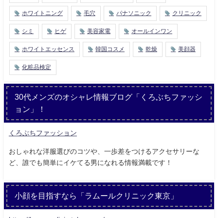
ホワイトニング
毛穴
パナソニック
クリニック
シミ
ヒゲ
美容家電
オールインワン
ホワイトエッセンス
韓国コスメ
乾燥
美顔器
化粧品検定
30代メンズのオシャレ情報ブログ「くろぶちファッシ
ョン」！
くろぶちファッション
おしゃれな洋服選びのコツや、一歩差をつけるアクセサリーな
ど、誰でも簡単にイケてる男になれる情報満載です！
小顔を目指すなら「ラムールクリニック東京」