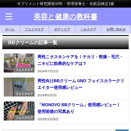
サプリメント研究開発10年・管理栄養士・化粧品検定1級
美容と健康の教科書
ホーム
フェイスケア
ボディケア
ヘルスケア
お問い合わせ
BBクリームの記事一覧
男性こそスキンケアを！テカリ・乾燥・毛穴・
ニキビに効果的なケアは？
フェイスケア
2019年7月22日
男性向けBBクリーム UNO フェイスカラークリ
エイター使用感レビュー
フェイスケア
2019年6月3日
「MONOVO BBクリーム」使用感レビュー！
使用前後の写真あり
フェイスケア
2019年3月28日