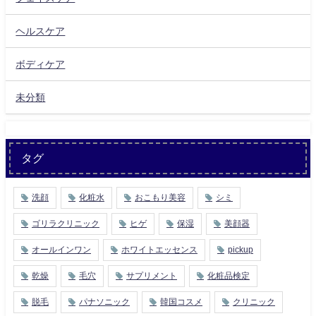
ヘルスケア
ボディケア
未分類
タグ
洗顔
化粧水
おこもり美容
シミ
ゴリラクリニック
ヒゲ
保湿
美顔器
オールインワン
ホワイトエッセンス
pickup
乾燥
毛穴
サプリメント
化粧品検定
脱毛
パナソニック
韓国コスメ
クリニック