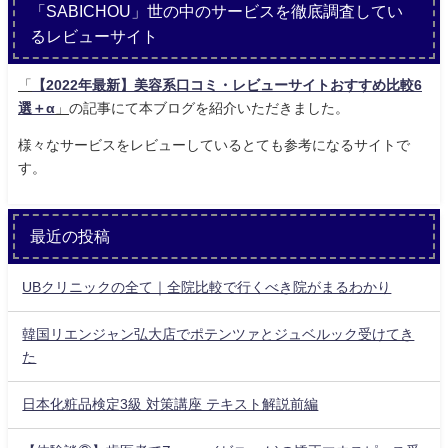
「SABICHOU」世の中のサービスを徹底調査してい
るレビューサイト
「
【2022年最新】美容系口コミ・レビューサイトおすすめ比較6
選＋α
」
の記事にて本ブログを紹介いただきました。
様々なサービスをレビューしているとても参考になるサイトで
す。
最近の投稿
UBクリニックの全て｜全院比較で行くべき院がまるわかり
韓国リエンジャン弘大店でポテンツァとジュベルック受けてき
た
日本化粧品検定3級 対策講座 テキスト解説前編