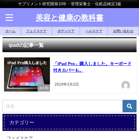
サプリメント研究開発10年・管理栄養士・化粧品検定1級
美容と健康の教科書
ホーム
フェイスケア
ボディケア
ヘルスケア
お問い合わせ
ipadの記事一覧
「iPad Pro」購入しました。キーボード
付きカバーも。
2019年3月2日
未分類
カテゴリー
フェイスケア