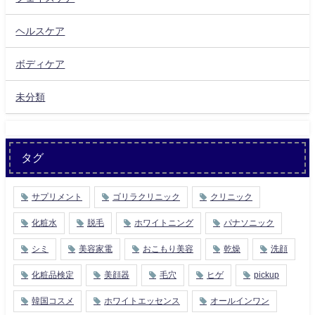
ヘルスケア
ボディケア
未分類
タグ
サプリメント
ゴリラクリニック
クリニック
化粧水
脱毛
ホワイトニング
パナソニック
シミ
美容家電
おこもり美容
乾燥
洗顔
化粧品検定
美顔器
毛穴
ヒゲ
pickup
韓国コスメ
ホワイトエッセンス
オールインワン