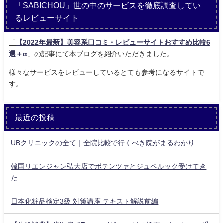
「SABICHOU」世の中のサービスを徹底調査してい
るレビューサイト
「
【2022年最新】美容系口コミ・レビューサイトおすすめ比較6
選＋α
」
の記事にて本ブログを紹介いただきました。
様々なサービスをレビューしているとても参考になるサイトで
す。
最近の投稿
UBクリニックの全て｜全院比較で行くべき院がまるわかり
韓国リエンジャン弘大店でポテンツァとジュベルック受けてき
た
日本化粧品検定3級 対策講座 テキスト解説前編