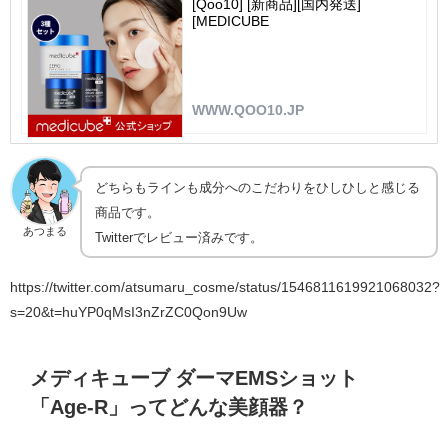
[Qoo10] [新商品][国内発送]
[MEDICUBE
WWW.QOO10.JP
どちらもラインも成分へのこだわりをひしひしと感じる
商品です。
あつまる
Twitterでレビュー済みです。
https://twitter.com/atsumaru_cosme/status/1546811619921068032?
s=20&t=huYP0qMsI3nZrZC0Qon9Uw
メディキューブ ダーマEMSショット
「Age-R」ってどんな美顔器？