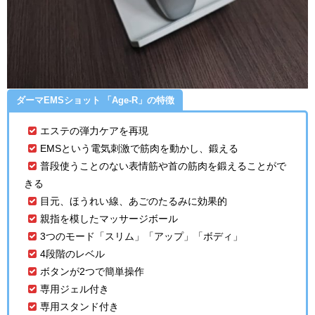
ダーマEMSショット 「Age-R」の特徴
エステの弾力ケアを再現
EMSという電気刺激で筋肉を動かし、鍛える
普段使うことのない表情筋や首の筋肉を鍛えることがで
きる
目元、ほうれい線、あごのたるみに効果的
親指を模したマッサージボール
3つのモード「スリム」「アップ」「ボディ」
4段階のレベル
ボタンが2つで簡単操作
専用ジェル付き
専用スタンド付き