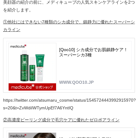
美顔器の紹介の前に、メディキューブの人気スキンケアラインを2つ
を紹介します。
①他社にはできない7種類のシカ成分で、鎮静力に優れたスーパーシ
カライン
[Qoo10] シカ成分でお肌鎮静ケア！
スーパーシカ3種
WWW.QOO10.JP
https://twitter.com/atsumaru_cosme/status/1545724443992915970?
s=20&t=ZvWdiIWTymUpEf7A6YntIQ
②高濃度ピーリング成分で毛穴ケアに優れたゼロポアライン