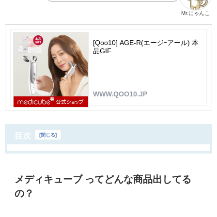
Mr.にゃんこ
[Qoo10] AGE-R(エージｰアール) 本
品GIF
WWW.QOO10.JP
目次
[
閉じる
]
メディキューブ ってどんな商品出してる
の？