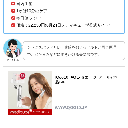
国内生産
1か所10分のケア
毎日使ってOK
価格：22,230円(8月24日メディキューブ公式サイト)
シックスパッドという腹筋を鍛えるベルトと同じ原理
で、顔たるみなどに働きかける美顔器です。
あつまる
[Qoo10] AGE-R(エージｰアール) 本
品GIF
WWW.QOO10.JP