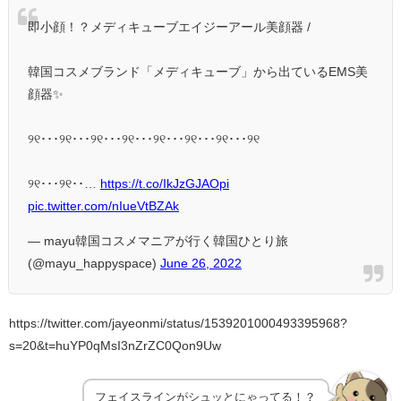
即小顔！？メディキューブエイジーアール美顔器 /
韓国コスメブランド「メディキューブ」から出ているEMS美
顔器✨
୨୧･･･୨୧･･･୨୧･･･୨୧･･･୨୧･･･୨୧･･･୨୧･･･୨୧
୨୧･･･୨୧･･…
https://t.co/IkJzGJAOpi
pic.twitter.com/nIueVtBZAk
— mayu韓国コスメマニアが行く韓国ひとり旅
(@mayu_happyspace)
June 26, 2022
https://twitter.com/jayeonmi/status/1539201000493395968?
s=20&t=huYP0qMsI3nZrZC0Qon9Uw
フェイスラインがシュッとにゃってる！？