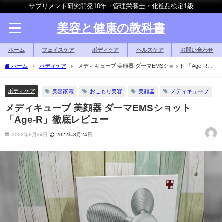
サプリメント研究開発10年・管理栄養士・化粧品検定1級
美容と健康の教科書
ホーム
フェイスケア
ボディケア
ヘルスケア
お問い合わせ
ホーム
ボディケア
メディキューブ 美顔器 ダーマEMSショット 「Age-R」
徹底レビュー
ボディケア
美容家電
おこもり美容
美顔器
メディキューブ
メディキューブ 美顔器 ダーマEMSショット
「Age-R」徹底レビュー
2022年8月24日
2022年8月24日