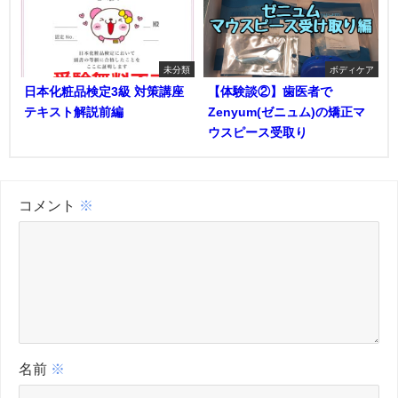
未分類
ボディケア
日本化粧品検定3級 対策講座
【体験談②】歯医者で
テキスト解説前編
Zenyum(ゼニュム)の矯正マ
ウスピース受取り
コメント
※
名前
※