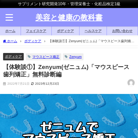
サプリメント研究開発10年・管理栄養士・化粧品検定1級
美容と健康の教科書
ホーム
フェイスケア
ボディケア
ヘルスケア
お問い合わせ
ホーム
ボディケア
【体験談①】Zenyum(ゼニュム)「マウスピース歯列矯
正」無料診断編
ボディケア
マウスピース矯正
Zenyum
【体験談①】Zenyum(ゼニュム)「マウスピース
歯列矯正」無料診断編
2022年7月21日
2023年12月23日