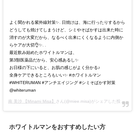
よく聞かれる紫外線対策✨. 日焼けは、海に行ったりするから
どうしても焼けてしまうけど、シミやそばかすは出来た時に
消すのが大変だから、なるべく出来にくくなるように内側か
らケアが大切👌✨. .
最近飲み始めたホワイトルマンは、
第3類医薬品だから、安心感あるし✨
お日様の下にいると、お肌の感じがよく分かる♪
全身ケアできるところもいい✨ #ホワイトルマン
#WHITERUMAN #アンチエイジング #シミそばかす対策
@whiteruman
南 美沙 【Minami Misa】
さん(@miee.misa)がシェアした投稿 -
20
ホワイトルマンをおすすめしたい方