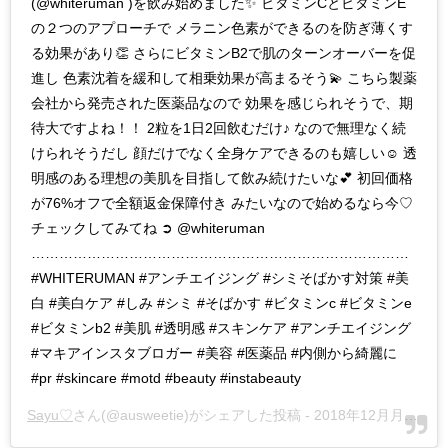
(@whiteruman )を飲み始めました✨ ビタミンCとビタミンE
の２つのアプローチで メラニン色素ができるのを防ぎ薄くす
る効果があり👏 さらにビタミンB2で肌のターンオーバーを促
進し 色素沈着を緩和して相乗効果が高まるそう💫 こちら製薬
会社から発売された医薬品なので 効果を感じられそうで、期
待大ですよね！！ 2粒を1日2回飲むだけ♪ なので無理なく続
けられそうだし 顔だけでなく全身ケアできるのも嬉しい☺️ 透
明感のある理想の美肌を目指して飲み続けたいな💕 初回価格
が76%オフで全額返金保障付き みたいなので始めるなら今♡
チェックしてみてね ➲ @whiteruman
………………………………………………………………………
#WHITERUMAN #アンチエイジング #シミそばかす対策 #美
白 #美白ケア #しみ #シミ #そばかす #ビタミンc #ビタミンe
#ビタミンb2 #美肌 #透明感 #スキンケア #アンチエイジング
#マキアインスタブロガー #美容 #医薬品 #内側から綺麗に
#pr #skincare #motd #beauty #instabeauty
Sayu♡
さん(@ausweetie)がシェアした投稿 -
2018年12月月3日午前4時33分PST