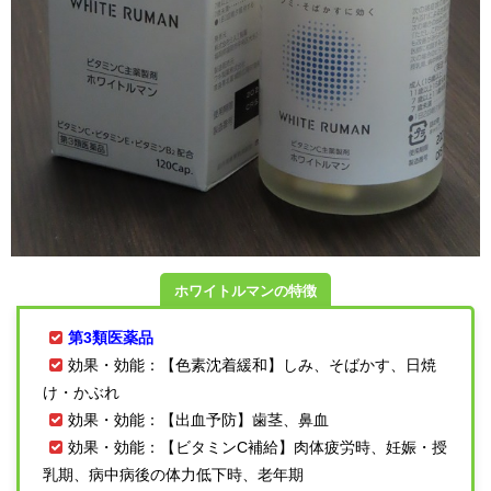
ホワイトルマンの特徴
第3類医薬品
効果・効能：【色素沈着緩和】しみ、そばかす、日焼
け・かぶれ
効果・効能：【出血予防】歯茎、鼻血
効果・効能：【ビタミンC補給】肉体疲労時、妊娠・授
乳期、病中病後の体力低下時、老年期