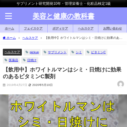
サプリメント研究開発10年・管理栄養士・化粧品検定1級
美容と健康の教科書
ホーム
フェイスケア
ボディケア
ヘルスケア
お問い合わせ
ホーム
ヘルスケア
【飲用中】ホワイトルマンはシミ・日焼けに効果のある
ビタミンC製剤
ヘルスケア
pickup
サプリメント
シミ
ビタミンC
医薬品
日焼け
【飲用中】ホワイトルマンはシミ・日焼けに効果
のあるビタミンC製剤
2019年4月27日
2020年5月10日