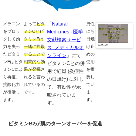
「
Natural
メラニン
よって
ビタ
男性
NU
をブロッ
ミンCとビ
Medicines - 医学
にも
メ
ン
クして効
タミンEは
日焼
文献検索サービ
ズ
2019.7.20
ウ
力を失っ
一緒に摂取
け止
ス -メディカルオ
ォ
たビタミ
することで
めの
ンライン
」にて
ー
タ
ンEはビタ
相乗的な効
使用
ビタミンCとの併
ー
ミンCによ
果が発揮
さ
を推
プ
用で紅斑 (炎症性
ル
り再度、
れると言わ
奨し
の日焼け) に対し
ー
抗酸化力
れているの
てい
フ
て、有効性が示
日
が復活し
です。
ま
唆されていま
焼
ます。
す。
け
す。
止
め
レ
ビ
ビタミンB2が肌のターンオーバーを促進
ュ
ー
口