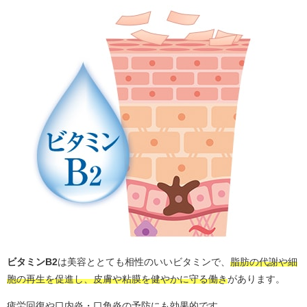
コ
ミ
も
高
評
価
ビタミンB2
は美容ととても相性のいいビタミンで、
脂肪の代謝や細
胞の再生を促進し、皮膚や粘膜を健やかに守る働き
があります。
疲労回復や口内炎・口角炎の予防にも効果的です。