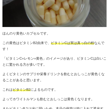
ほんのり黄色いカプセルです。
この黄色はビタミンB2由来で、
ビタミンCは実は真っ白の粉
なんで
す！
「ビタミンC=レモン=黄色」のイメージがあり、ビタミンCは白いこ
とに驚かれる方が多いです。
よくビタミンのサプリや栄養ドリンクを飲むとおしっこが黄色くな
ることがあると思います。
これは
ビタミンB2
によるものです。
よってホワイトルマンも飲むとおしっこは黄色くなります。
またビタミンB２は光に弱いため、本品の保管は箱に入れて遮光す