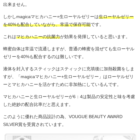
出来ません。
しかしmagicaマヒカハニー+生ローヤルゼリーは
生ローヤルゼリー
を40%も配合していながら、常温で保存可能
です。
これは
マヒカハニーの抗菌力
が効果を発揮していると思います。
蜂蜜自体は常温で流通しますが、普通の蜂蜜を混ぜても生ローヤル
ゼリーを40%も配合するのは難しいです。
液体を封入するスティックはスティックに充填後に加熱殺菌をしま
すが、「magicaマヒカハニー+生ローヤルゼリー」はローヤルゼリ
ーとマヒカハニーを活かすために非加熱にしているんです。
マヒカハニーと生ローヤルゼリーが6：4は製品の安定性と味を考慮
した絶妙の配合比率だと思えます。
このように優れた商品設計の為、
VOUGUE BEAUTY AWARD
SILVER賞を受賞されています。