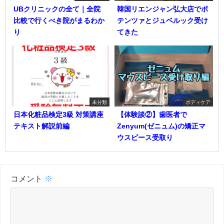
UBクリニックの全て｜全院
韓国リエンジャン弘大店でポ
比較で行くべき院がまるわか
テンツァとジュベルック受け
り
てきた
未分類
ボディケア
日本化粧品検定3級 対策講座
【体験談②】歯医者で
テキスト解説前編
Zenyum(ゼニュム)の矯正マ
ウスピース受取り
コメント
※