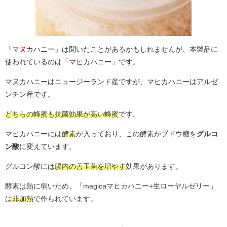
「マ
ヌ
カハニー」は聞いたことがあるかもしれませんが、本製品に
使われているのは「マ
ヒ
カハニー」です。
マヌカハニーはニュージーランド産ですが、マヒカハニーはアルゼ
ンチン産です。
どちらの蜂蜜も抗菌効果が高い蜂蜜
です。
マヒカハニーには
酵素
が入っており、この酵素がブドウ糖を
グルコ
ン酸
に変えています。
グルコン酸には
腸内の善玉菌を増やす
効果があります。
酵素は熱に弱いため、「magicaマヒカハニー+生ローヤルゼリー」
は
非加熱
で作られています。