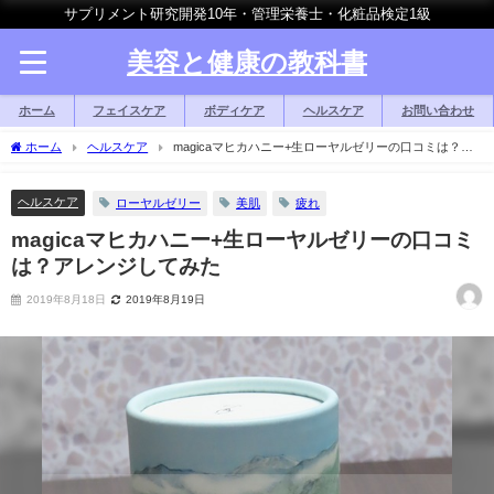
サプリメント研究開発10年・管理栄養士・化粧品検定1級
美容と健康の教科書
ホーム
フェイスケア
ボディケア
ヘルスケア
お問い合わせ
ホーム
ヘルスケア
magicaマヒカハニー+生ローヤルゼリーの口コミは？ア
レンジしてみた
ヘルスケア
ローヤルゼリー
美肌
疲れ
magicaマヒカハニー+生ローヤルゼリーの口コミ
は？アレンジしてみた
2019年8月18日
2019年8月19日