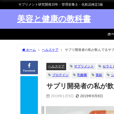
サプリメント研究開発10年・管理栄養士・化粧品検定1級
美容と健康の教科書
ホ
ホーム
ヘルスケア
サプリ開発者の私が飲んでるサ
ヘルスケア
サプリメント
セラミ
Facebook
プロテイン
乳酸菌
亜鉛
サプリ開発者の私が
2019年1月9日
2019年9月8日