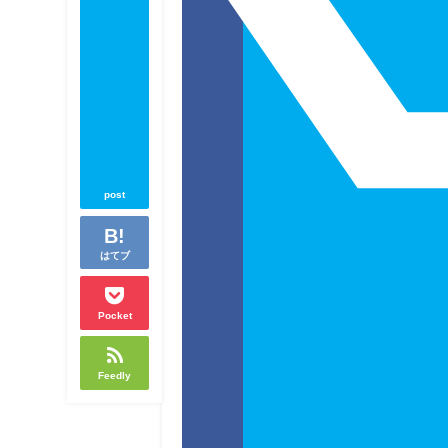
post
はてブ
Pocket
Feedly