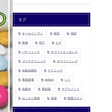
タグ
オールインワン
脱毛
洗顔
乾燥
毛穴
ヒゲ
パナソニック
ホワイトエッセンス
ゴリラクリニック
ホワイトニング
化粧品検定
クリニック
美容家電
pickup
シミ
化粧水
美顔器
サプリメント
おこもり美容
保湿
韓国コスメ