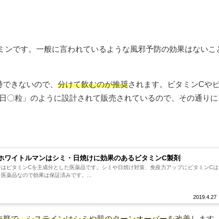
ミンです。一般に言われているような風邪予防の効果はないこ
持できないので、
分けて飲むのが推奨
されます。ビタミンCや
1日〇粒」のように設計されて販売されているので、その通りに
ホワイトルマンはシミ・日焼けに効果のあるビタミンC製剤
ンはビタミンCを主成分とした医薬品です。シミや日焼け対策、免疫力アップにビタミンCは
医薬品なので効果は保証済みです。...
2019.4.27
抜群で、システインはシミや肌のターンオーバーを改善
します