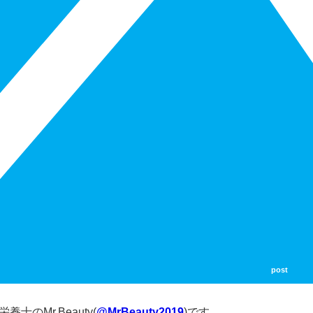
post
のMr.Beauty(
@MrBeauty2019
)です。