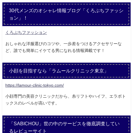
30代メンズのオシャレ情報ブログ「くろぶちファッシ
ョン」！
くろぶちファッション
おしゃれな洋服選びのコツや、一歩差をつけるアクセサリーな
ど、誰でも簡単にイケてる男になれる情報満載です！
小顔を目指すなら「ラムールクリニック東京」
https://lamour-clinic-tokyo.com/
小顔専門の美容クリニックだから、糸リフトやハイフ、エラボト
ックスのレベルが高いです。
「SABICHOU」世の中のサービスを徹底調査してい
るレビューサイト