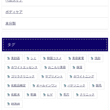
ヘルスケア
ボディケア
未分類
タグ
美顔器
シミ
韓国コスメ
美容家電
洗顔
ホワイトエッセンス
おこもり美容
保湿
ゴリラクリニック
サプリメント
ホワイトニング
化粧品検定
オールインワン
パナソニック
脱毛
化粧水
乾燥
ヒゲ
毛穴
クリニック
pickup