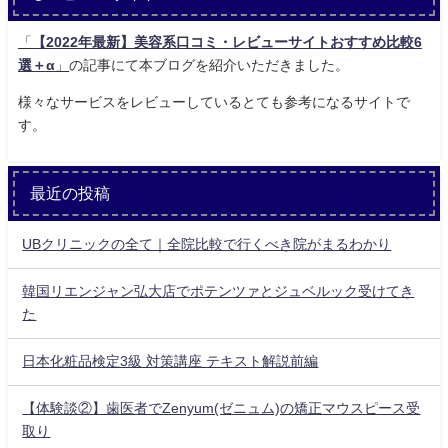
「
【2022年最新】美容系口コミ・レビューサイトおすすめ比較6
選＋α
」
の記事にて本ブログを紹介いただきました。
様々なサービスをレビューしているとても参考になるサイトで
す。
最近の投稿
UBクリニックの全て｜全院比較で行くべき院がまるわかり
韓国リエンジャン弘大店でポテンツァとジュベルック受けてき
た
日本化粧品検定3級 対策講座 テキスト解説前編
【体験談②】歯医者でZenyum(ゼニュム)の矯正マウスピース受
取り