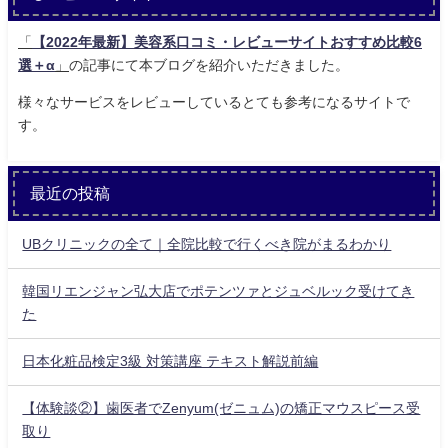
「
【2022年最新】美容系口コミ・レビューサイトおすすめ比較6
選＋α
」
の記事にて本ブログを紹介いただきました。
様々なサービスをレビューしているとても参考になるサイトで
す。
最近の投稿
UBクリニックの全て｜全院比較で行くべき院がまるわかり
韓国リエンジャン弘大店でポテンツァとジュベルック受けてき
た
日本化粧品検定3級 対策講座 テキスト解説前編
【体験談②】歯医者でZenyum(ゼニュム)の矯正マウスピース受
取り