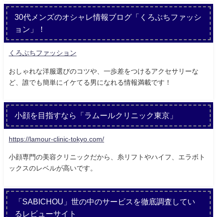
30代メンズのオシャレ情報ブログ「くろぶちファッシ
ョン」！
くろぶちファッション
おしゃれな洋服選びのコツや、一歩差をつけるアクセサリーな
ど、誰でも簡単にイケてる男になれる情報満載です！
小顔を目指すなら「ラムールクリニック東京」
https://lamour-clinic-tokyo.com/
小顔専門の美容クリニックだから、糸リフトやハイフ、エラボト
ックスのレベルが高いです。
「SABICHOU」世の中のサービスを徹底調査してい
るレビューサイト