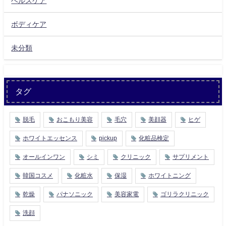
ヘルスケア
ボディケア
未分類
タグ
脱毛
おこもり美容
毛穴
美顔器
ヒゲ
ホワイトエッセンス
pickup
化粧品検定
オールインワン
シミ
クリニック
サプリメント
韓国コスメ
化粧水
保湿
ホワイトニング
乾燥
パナソニック
美容家電
ゴリラクリニック
洗顔