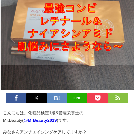
LINE
こんにちは。化粧品検定1級&管理栄養士の
Mr.Beauty(
@MrBeauty2019
)です。
みなさんアンチエイジングケアしてますか？