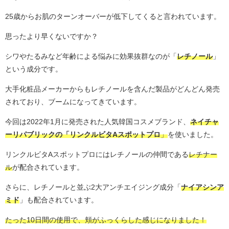
25歳からお肌のターンオーバーが低下してくると言われています。
思ったより早くないですか？
シワやたるみなど年齢による悩みに効果抜群なのが「
レチノール
」
という成分です。
大手化粧品メーカーからもレチノールを含んだ製品がどんどん発売
されており、ブームになってきています。
今回は2022年1月に発売された人気韓国コスメブランド、
ネイチャ
ーリパブリックの「リンクルビタAスポットプロ
」
を使いました。
リンクルビタAスポットプロにはレチノールの仲間である
レチナー
ル
が配合されています。
さらに、レチノールと並ぶ2大アンチエイジング成分「
ナイアシンア
ミド
」も配合されています。
たった10日間の使用で、頬がふっくらした感じになりました！