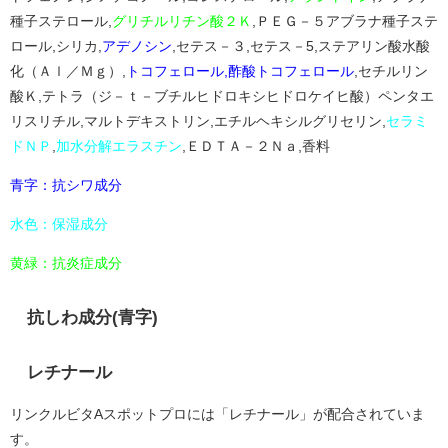
種子ステロール,
グリチルリチン酸２Ｋ
,ＰＥＧ－５アブラナ種子ステ
ロール,シリカ,
アデノシン
,セテス－３,セテス－5,ステアリン酸水酸
化（Ａｌ／Ｍｇ）,
トコフェロール,酢酸トコフェロール
,セチルリン
酸Ｋ,テトラ（ジ－ｔ－ブチルヒドロキシヒドロケイヒ酸）ペンタエ
リスリチル,マルトデキストリン,エチルヘキシルグリセリン,
セラミ
ドＮＰ
,
加水分解エラスチン
,ＥＤＴＡ－２Ｎａ,香料
青字：抗シワ成分
水色：保湿成分
黄緑：抗炎症成分
抗しわ成分(青字)
レチナール
リンクルビタAスポットプロには「レチナール」が配合されていま
す。