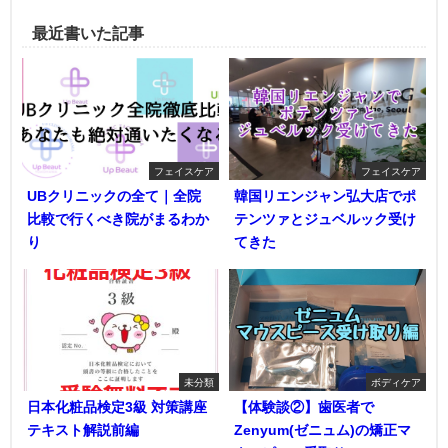
最近書いた記事
フェイスケア
フェイスケア
UBクリニックの全て｜全院
韓国リエンジャン弘大店でポ
比較で行くべき院がまるわか
テンツァとジュベルック受け
り
てきた
未分類
ボディケア
日本化粧品検定3級 対策講座
【体験談②】歯医者で
テキスト解説前編
Zenyum(ゼニュム)の矯正マ