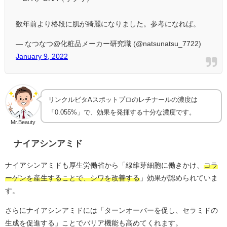
数年前より格段に肌が綺麗になりました。参考になれば。
— なつなつ@化粧品メーカー研究職 (@natsunatsu_7722)
January 9, 2022
リンクルビタAスポットプロのレチナールの濃度は
「0.055%」で、効果を発揮する十分な濃度です。
Mr.Beauty
ナイアシンアミド
ナイアシンアミドも厚生労働省から「線維芽細胞に働きかけ、
コラ
ーゲンを産生することで、シワを改善する
」効果が認められていま
す。
さらにナイアシンアミドには「ターンオーバーを促し、セラミドの
生成を促進する」ことでバリア機能も高めてくれます。