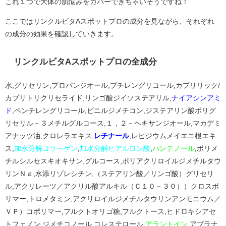
これ１つで大体の肌悩みをカバーできちゃいそうですね！
ここではリンクルビタAスポットプロの成分を見ながら、それぞれ
の成分の効果を確認していきます。
リンクルビタAスポットプロの全成分
水,グリセリン,プロパンジオール,ブチレングリコール,カプリリック/
カプリトリクリセライド,リンゴ酸ジイソステアリル,
ナイアシンアミ
ド
,ペンチレングリコール,ビニルジメチコン,ジステアリン酸ポリグ
リセリル－３メチルグルコース,１，２－ヘキサンジオール,マカデミ
アナッツ油,クロレラエキス,
レチナール
,レピジウムメイエニ根エキ
ス,
加水分解コラーゲン
,
加水分解ヒアルロン酸
,
パンテノール
,ポリメ
チルシルセスキオキサン,グルコース,ポリアクリロイルジメチルタウ
リンＮａ,水添リゾレシチン,（ステアリン酸／リンゴ酸）グリセリ
ル,アクリレーツ／アクリル酸アルキル（Ｃ１０－３０））クロスポ
リマー,トロメタミン,アクリロイルジメチルタウリンアンモニウム／
ＶＰ）コポリマー,フルクトオリゴ糖,フルクトース,ヒドロキシアセ
トフェノン,ジメチコノール,コレステロール,
アラントイン
,アブラナ