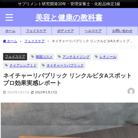
サプリメント研究開発10年・管理栄養士・化粧品検定1級
美容と健康の教科書
ホーム
フェイスケア
ボディケア
ヘルスケア
お問い合わせ
ホーム
フェイスケア
ネイチャーリパブリック リンクルビタAスポットプロ
効果実感レポート
フェイスケア
韓国コスメ
アンチエイジング
レチノール
ナイアシンアミド
ネイチャーリパブリック
ネイチャーリパブリック リンクルビタAスポット
プロ効果実感レポート
2022年1月17日
2022年1月17日