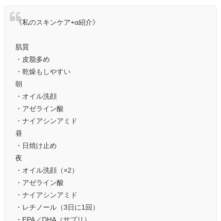
《私のスキンケア+α紹介》
肌質
・皮脂多め
・乾燥もしやすい
朝
・オイル洗顔
・アゼライン酸
・ナイアシンアミド
昼
・日焼け止め
夜
・オイル洗顔（×2）
・アゼライン酸
・ナイアシンアミド
・レチノール（3日に1回）
・EPA／DHA（サプリ）