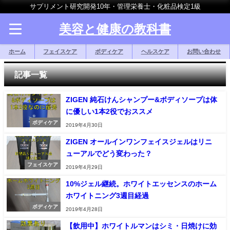
サプリメント研究開発10年・管理栄養士・化粧品検定1級
美容と健康の教科書
ホーム
フェイスケア
ボディケア
ヘルスケア
お問い合わせ
記事一覧
ZIGEN 純石けんシャンプー&ボディソープは体
に優しい1本2役でおススメ
ボディケア
2019年4月30日
ZIGEN オールインワンフェイスジェルはリニ
ューアルでどう変わった？
フェイスケア
2019年4月29日
10%ジェル継続。ホワイトエッセンスのホーム
ホワイトニング3週目経過
ボディケア
2019年4月28日
【飲用中】ホワイトルマンはシミ・日焼けに効