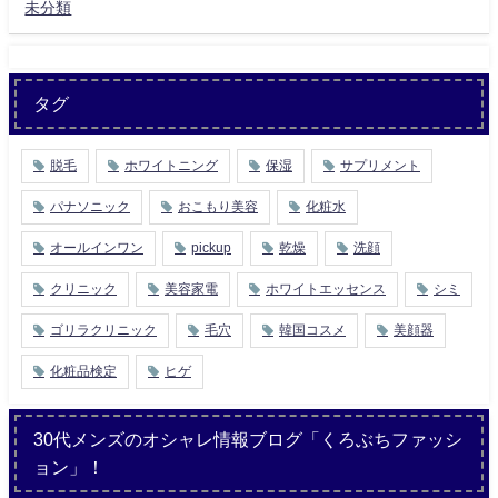
未分類
タグ
脱毛
ホワイトニング
保湿
サプリメント
パナソニック
おこもり美容
化粧水
オールインワン
pickup
乾燥
洗顔
クリニック
美容家電
ホワイトエッセンス
シミ
ゴリラクリニック
毛穴
韓国コスメ
美顔器
化粧品検定
ヒゲ
30代メンズのオシャレ情報ブログ「くろぶちファッシ
ョン」！