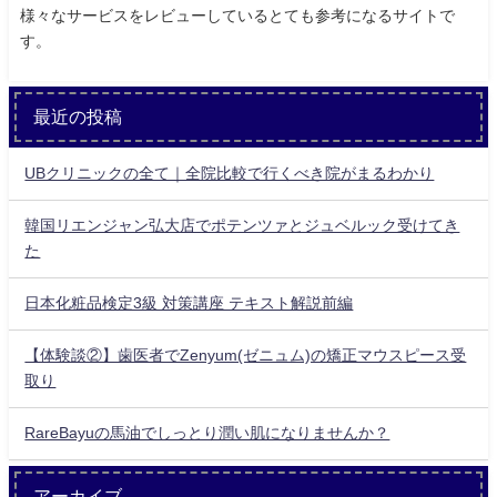
様々なサービスをレビューしているとても参考になるサイトで
す。
最近の投稿
UBクリニックの全て｜全院比較で行くべき院がまるわかり
韓国リエンジャン弘大店でポテンツァとジュベルック受けてき
た
日本化粧品検定3級 対策講座 テキスト解説前編
【体験談②】歯医者でZenyum(ゼニュム)の矯正マウスピース受
取り
RareBayuの馬油でしっとり潤い肌になりませんか？
アーカイブ