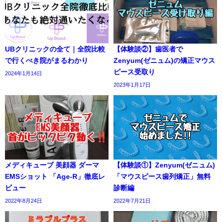
UBクリニックの全て｜全院比較
【体験談②】歯医者で
で行くべき院がまるわかり
Zenyum(ゼニュム)の矯正マウス
ピース受取り
2024年1月14日
2023年1月17日
メディキューブ 美顔器 ダーマ
【体験談①】Zenyum(ゼニュム)
EMSショット 「Age-R」徹底レ
「マウスピース歯列矯正」無料
ビュー
診断編
2022年8月24日
2022年7月21日