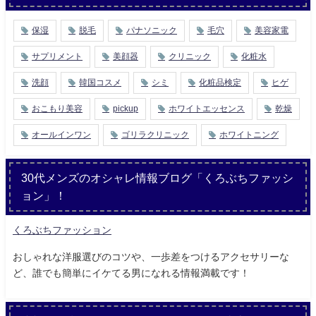
保湿
脱毛
パナソニック
毛穴
美容家電
サプリメント
美顔器
クリニック
化粧水
洗顔
韓国コスメ
シミ
化粧品検定
ヒゲ
おこもり美容
pickup
ホワイトエッセンス
乾燥
オールインワン
ゴリラクリニック
ホワイトニング
30代メンズのオシャレ情報ブログ「くろぶちファッシ
ョン」！
くろぶちファッション
おしゃれな洋服選びのコツや、一歩差をつけるアクセサリーな
ど、誰でも簡単にイケてる男になれる情報満載です！