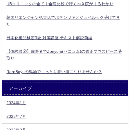
UBクリニックの全て｜全院比較で行くべき院がまるわかり
韓国リエンジャン弘大店でポテンツァとジュベルック受けてき
た
日本化粧品検定3級 対策講座 テキスト解説前編
【体験談②】歯医者でZenyum(ゼニュム)の矯正マウスピース受
取り
RareBayuの馬油でしっとり潤い肌になりませんか？
アーカイブ
2024年1月
2023年7月