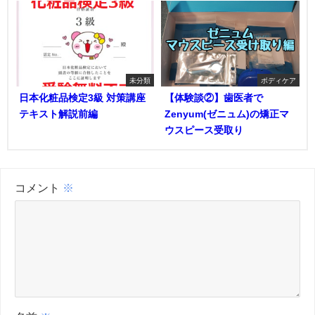
未分類
ボディケア
日本化粧品検定3級 対策講座
【体験談②】歯医者で
テキスト解説前編
Zenyum(ゼニュム)の矯正マ
ウスピース受取り
コメント
※