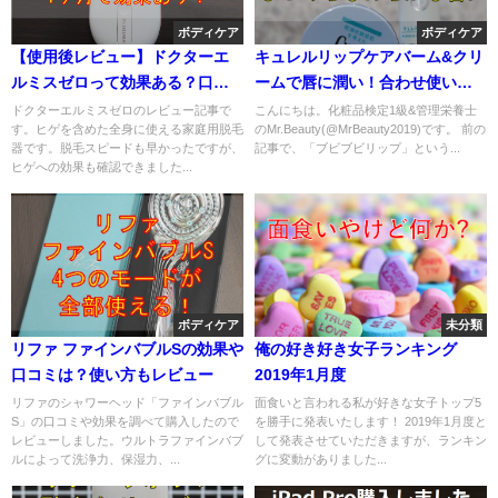
ボディケア
ボディケア
【使用後レビュー】ドクターエ
キュレルリップケアバーム&クリ
ルミスゼロって効果ある？口コ
ームで唇に潤い！合わせ使いが
ミは？
いい♪
ドクターエルミスゼロのレビュー記事で
こんにちは。化粧品検定1級&管理栄養士
す。ヒゲを含めた全身に使える家庭用脱毛
のMr.Beauty(@MrBeauty2019)です。 前の
器です。脱毛スピードも早かったですが、
記事で、「ブビブビリップ」という...
ヒゲへの効果も確認できました...
ボディケア
未分類
リファ ファインバブルSの効果や
俺の好き好き女子ランキング
口コミは？使い方もレビュー
2019年1月度
リファのシャワーヘッド「ファインバブル
面食いと言われる私が好きな女子トップ5
S」の口コミや効果を調べて購入したので
を勝手に発表いたします！ 2019年1月度と
レビューしました。ウルトラファインバブ
して発表させていただきますが、ランキン
ルによって洗浄力、保湿力、...
グに変動がありました...