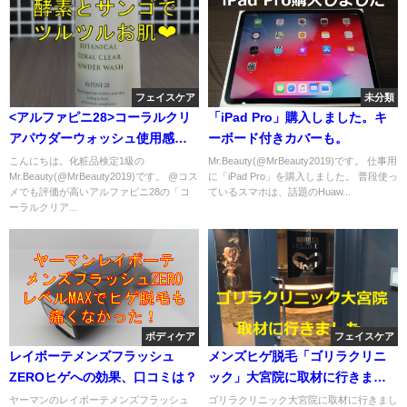
フェイスケア
未分類
<アルファピニ28>コーラルクリ
「iPad Pro」購入しました。キ
アパウダーウォッシュ使用感レ
ーボード付きカバーも。
ビュー
こんにちは。化粧品検定1級の
Mr.Beauty(@MrBeauty2019)です。 仕事用
Mr.Beauty(@MrBeauty2019)です。 @コス
に「iPad Pro」を購入しました。 普段使っ
メでも評価が高いアルファピニ28の「コ
ているスマホは、話題のHuaw...
ーラルクリア...
ボディケア
フェイスケア
レイボーテメンズフラッシュ
メンズヒゲ脱毛「ゴリラクリニ
ZEROヒゲへの効果、口コミは？
ック」大宮院に取材に行きまし
た。
ヤーマンのレイボーテメンズフラッシュ
ゴリラクリニック大宮院に取材に行きまし