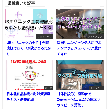
最近書いた記事
フェイスケア
フェイスケア
UBクリニックの全て｜全院
韓国リエンジャン弘大店でポ
比較で行くべき院がまるわか
テンツァとジュベルック受け
り
てきた
未分類
ボディケア
日本化粧品検定3級 対策講座
【体験談②】歯医者で
テキスト解説前編
Zenyum(ゼニュム)の矯正マ
ウスピース受取り