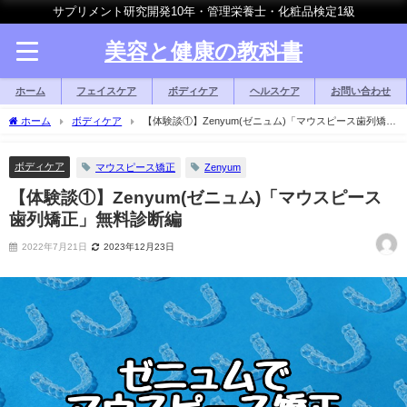
サプリメント研究開発10年・管理栄養士・化粧品検定1級
美容と健康の教科書
ホーム
フェイスケア
ボディケア
ヘルスケア
お問い合わせ
ホーム
ボディケア
【体験談①】Zenyum(ゼニュム)「マウスピース歯列矯
正」無料診断編
ボディケア
マウスピース矯正
Zenyum
【体験談①】Zenyum(ゼニュム)「マウスピース
歯列矯正」無料診断編
2022年7月21日
2023年12月23日