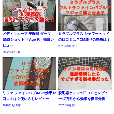
メディキューブ 美顔器 ダーマ
ミラブルプラス シャワーヘッド
EMSショット 「Age-R」徹底レ
の口コミは？CM通りの効果は？
ビュー
2020年9月22日
2022年8月24日
リファ ファインバブルSの効果や
脱毛器ケノンの口コミとレビュ
口コミは？使い方もレビュー
ー17万件から効果を徹底分析！
2020年9月20日
2020年6月1日