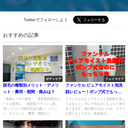
Twitterでフォローしよう
おすすめの記事
ボディケア
フェイスケア
脱毛の種類別メリット・デメリ
ファンケル ピュアモイスト泡洗
ット・費用・期間・痛みは？
顔レビュー！ポンプ式でもっち
り泡
「医療レーザー脱毛」「美容電気脱毛(ニ
ファンケルのピュアモイスト洗顔料を使っ
ードル脱毛)」「光脱毛(フラッシュ脱
てみました。ポンプ式なのにもっちり泡で
毛)」について脱毛方法の違い、メリッ
出てきます。泡の量が少ないため、コスパ
ト、デメリット、費用、期間など...
は落ちそうですが、保湿成分...