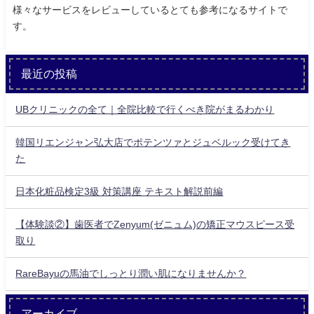
様々なサービスをレビューしているとても参考になるサイトで
す。
最近の投稿
UBクリニックの全て｜全院比較で行くべき院がまるわかり
韓国リエンジャン弘大店でポテンツァとジュベルック受けてき
た
日本化粧品検定3級 対策講座 テキスト解説前編
【体験談②】歯医者でZenyum(ゼニュム)の矯正マウスピース受
取り
RareBayuの馬油でしっとり潤い肌になりませんか？
アーカイブ