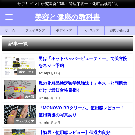
サプリメント研究開発10年・管理栄養士・化粧品検定1級
美容と健康の教科書
ホーム
フェイスケア
ボディケア
ヘルスケア
お問い合わせ
記事一覧
男は「ホットペッパービューティー」で美容院
をネット予約
ボディケア
2019年3月31日
私の化粧品検定独学勉強法！テキストと問題集
だけで最短合格目指す！
未分類
2019年3月31日
「MONOVO BBクリーム」使用感レビュー！
使用前後の写真あり
フェイスケア
2019年3月28日
【効果・使用感レビュー】保湿力良好!