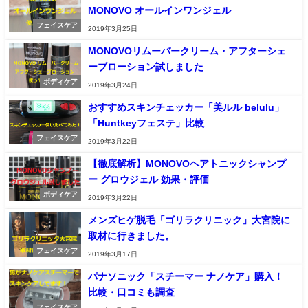
MONOVO オールインワンジェル
フェイスケア
2019年3月25日
MONOVOリムーバークリーム・アフターシェ
ーブローション試しました
ボディケア
2019年3月24日
おすすめスキンチェッカー「美ルル belulu」
「Huntkeyフェステ」比較
フェイスケア
2019年3月22日
【徹底解析】MONOVOヘアトニックシャンプ
ー グロウジェル 効果・評価
ボディケア
2019年3月22日
メンズヒゲ脱毛「ゴリラクリニック」大宮院に
取材に行きました。
フェイスケア
2019年3月17日
パナソニック「スチーマー ナノケア」購入！
比較・口コミも調査
フェイスケア