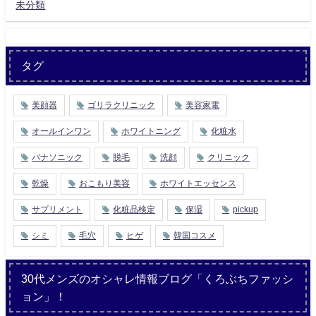
未分類
タグ
美顔器
ゴリラクリニック
美容家電
オールインワン
ホワイトニング
化粧水
パナソニック
脱毛
洗顔
クリニック
乾燥
おこもり美容
ホワイトエッセンス
サプリメント
化粧品検定
保湿
pickup
シミ
毛穴
ヒゲ
韓国コスメ
30代メンズのオシャレ情報ブログ「くろぶちファッシ
ョン」！