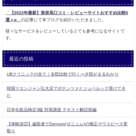
「
【2022年最新】美容系口コミ・レビューサイトおすすめ比較6
選＋α
」
の記事にて本ブログを紹介いただきました。
様々なサービスをレビューしているとても参考になるサイトで
す。
最近の投稿
UBクリニックの全て｜全院比較で行くべき院がまるわかり
韓国リエンジャン弘大店でポテンツァとジュベルック受けてき
た
日本化粧品検定3級 対策講座 テキスト解説前編
【体験談②】歯医者でZenyum(ゼニュム)の矯正マウスピース受
取り