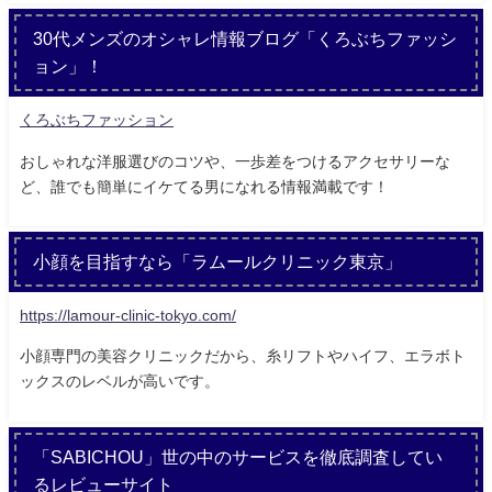
30代メンズのオシャレ情報ブログ「くろぶちファッシ
ョン」！
くろぶちファッション
おしゃれな洋服選びのコツや、一歩差をつけるアクセサリーな
ど、誰でも簡単にイケてる男になれる情報満載です！
小顔を目指すなら「ラムールクリニック東京」
https://lamour-clinic-tokyo.com/
小顔専門の美容クリニックだから、糸リフトやハイフ、エラボト
ックスのレベルが高いです。
「SABICHOU」世の中のサービスを徹底調査してい
るレビューサイト