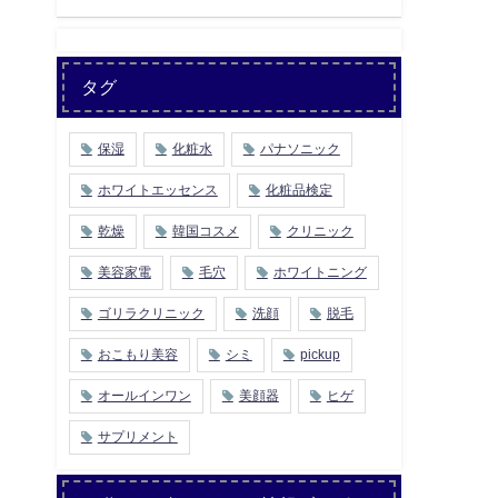
タグ
保湿
化粧水
パナソニック
ホワイトエッセンス
化粧品検定
乾燥
韓国コスメ
クリニック
美容家電
毛穴
ホワイトニング
ゴリラクリニック
洗顔
脱毛
おこもり美容
シミ
pickup
オールインワン
美顔器
ヒゲ
サプリメント