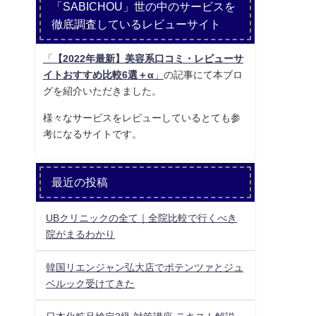
「SABICHOU」世の中のサービスを
徹底調査しているレビューサイト
「
【2022年最新】美容系口コミ・レビューサ
イトおすすめ比較6選＋α
」
の記事にて本ブロ
グを紹介いただきました。
様々なサービスをレビューしているとても参
考になるサイトです。
最近の投稿
UBクリニックの全て｜全院比較で行くべき
院がまるわかり
韓国リエンジャン弘大店でポテンツァとジュ
ベルック受けてきた