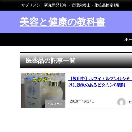
サプリメント研究開発10年・管理栄養士・化粧品検定1級
美容と健康の教科書
ホ
医薬品の記事一覧
【飲用中】ホワイトルマンはシミ
けに効果のあるビタミンC製剤
2019年4月27日
a
ヘルスケア