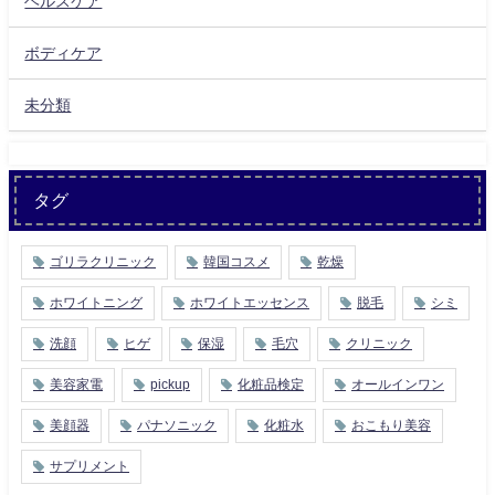
ヘルスケア
ボディケア
未分類
タグ
ゴリラクリニック
韓国コスメ
乾燥
ホワイトニング
ホワイトエッセンス
脱毛
シミ
洗顔
ヒゲ
保湿
毛穴
クリニック
美容家電
pickup
化粧品検定
オールインワン
美顔器
パナソニック
化粧水
おこもり美容
サプリメント