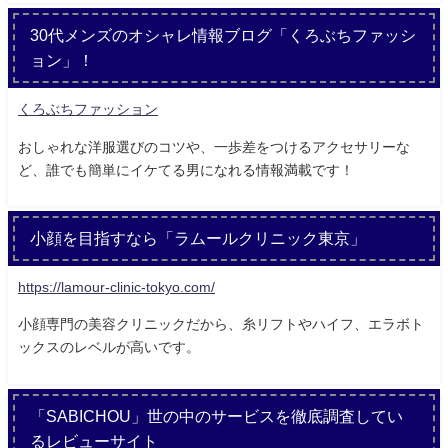
30代メンズのオシャレ情報ブログ「くろぶちファッシ
ョン」！
くろぶちファッション
おしゃれな洋服選びのコツや、一歩差をつけるアクセサリーな
ど、誰でも簡単にイケてる男になれる情報満載です！
小顔を目指すなら「ラムールクリニック東京」
https://lamour-clinic-tokyo.com/
小顔専門の美容クリニックだから、糸リフトやハイフ、エラボト
ックスのレベルが高いです。
「SABICHOU」世の中のサービスを徹底調査してい
るレビューサイト