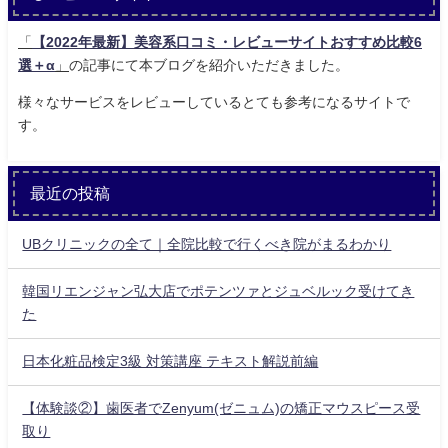
「
【2022年最新】美容系口コミ・レビューサイトおすすめ比較6
選＋α
」
の記事にて本ブログを紹介いただきました。
様々なサービスをレビューしているとても参考になるサイトで
す。
最近の投稿
UBクリニックの全て｜全院比較で行くべき院がまるわかり
韓国リエンジャン弘大店でポテンツァとジュベルック受けてき
た
日本化粧品検定3級 対策講座 テキスト解説前編
【体験談②】歯医者でZenyum(ゼニュム)の矯正マウスピース受
取り