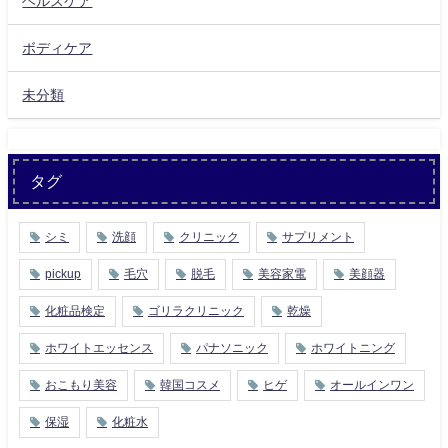
ヘルスケア
ボディケア
未分類
タグ
シミ
洗顔
クリニック
サプリメント
pickup
毛穴
脱毛
美容家電
美顔器
化粧品検定
ゴリラクリニック
乾燥
ホワイトエッセンス
パナソニック
ホワイトニング
おこもり美容
韓国コスメ
ヒゲ
オールインワン
保湿
化粧水