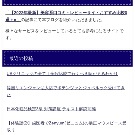
「
【2022年最新】美容系口コミ・レビューサイトおすすめ比較6
選＋α
」
の記事にて本ブログを紹介いただきました。
様々なサービスをレビューしているとても参考になるサイトで
す。
最近の投稿
UBクリニックの全て｜全院比較で行くべき院がまるわかり
韓国リエンジャン弘大店でポテンツァとジュベルック受けてき
た
日本化粧品検定3級 対策講座 テキスト解説前編
【体験談②】歯医者でZenyum(ゼニュム)の矯正マウスピース受
取り