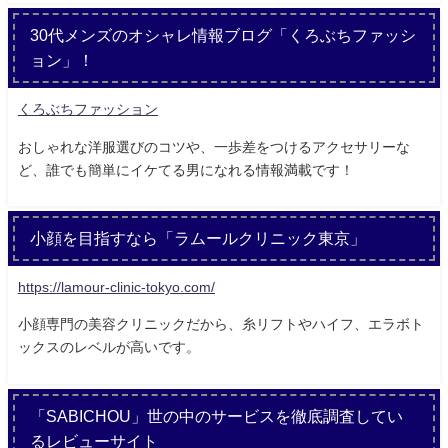
30代メンズのオシャレ情報ブログ「くろぶちファッシ
ョン」！
くろぶちファッション
おしゃれな洋服選びのコツや、一歩差をつけるアクセサリーな
ど、誰でも簡単にイケてる男になれる情報満載です！
小顔を目指すなら「ラムールクリニック東京」
https://lamour-clinic-tokyo.com/
小顔専門の美容クリニックだから、糸リフトやハイフ、エラボト
ックスのレベルが高いです。
「SABICHOU」世の中のサービスを徹底調査してい
るレビューサイト