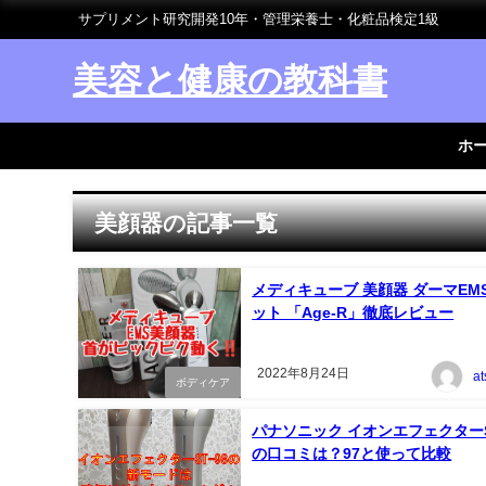
サプリメント研究開発10年・管理栄養士・化粧品検定1級
美容と健康の教科書
ホ
美顔器の記事一覧
メディキューブ 美顔器 ダーマEM
ット 「Age-R」徹底レビュー
2022年8月24日
a
ボディケア
パナソニック イオンエフェクターS
の口コミは？97と使って比較