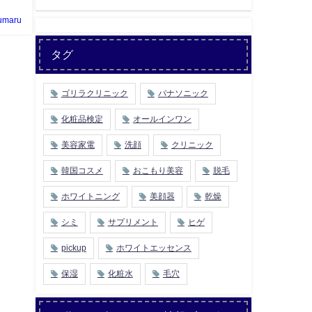
umaru
タグ
ゴリラクリニック
パナソニック
化粧品検定
オールインワン
美容家電
洗顔
クリニック
韓国コスメ
おこもり美容
脱毛
ホワイトニング
美顔器
乾燥
シミ
サプリメント
ヒゲ
pickup
ホワイトエッセンス
保湿
化粧水
毛穴