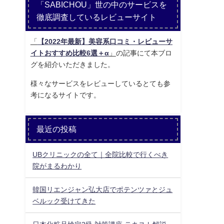
「SABICHOU」世の中のサービスを
徹底調査しているレビューサイト
「
【2022年最新】美容系口コミ・レビューサ
イトおすすめ比較6選＋α
」
の記事にて本ブロ
グを紹介いただきました。
様々なサービスをレビューしているとても参
考になるサイトです。
最近の投稿
UBクリニックの全て｜全院比較で行くべき
院がまるわかり
韓国リエンジャン弘大店でポテンツァとジュ
ベルック受けてきた