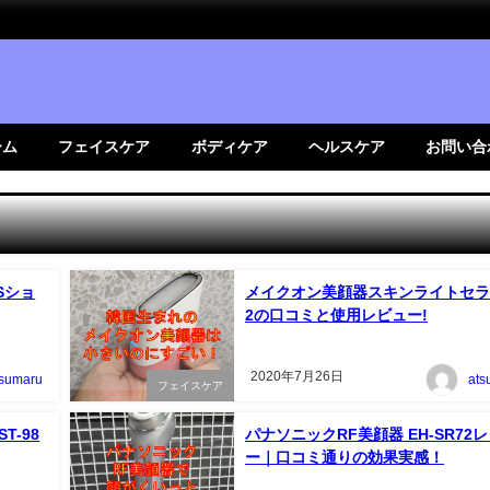
ーム
フェイスケア
ボディケア
ヘルスケア
お問い合
Sショ
メイクオン美顔器スキンライトセラ
2の口コミと使用レビュー!
2020年7月26日
tsumaru
ats
フェイスケア
T-98
パナソニックRF美顔器 EH-SR72
ー｜口コミ通りの効果実感！