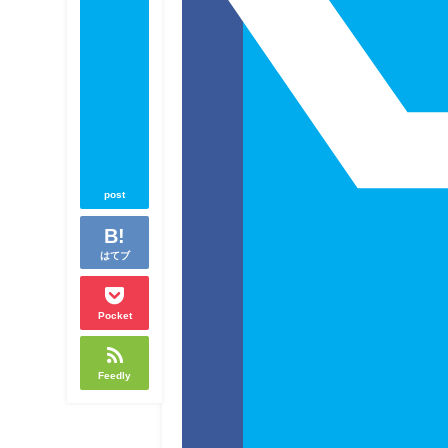
post
はてブ
Pocket
Feedly