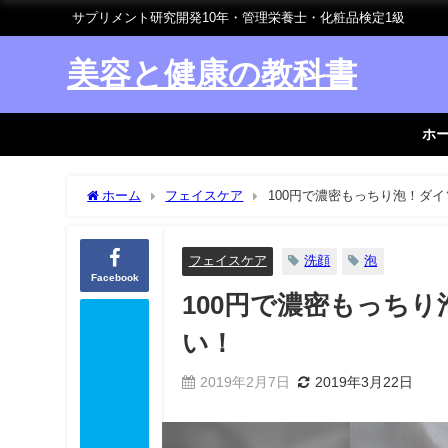
サプリメント研究開発10年・管理栄養士・化粧品検定1級
美容と健康の教科書
ホ
ホーム
フェイスケア
100円で濃密もっちり泡！ダ
フェイスケア
洗顔
泡
Facebook
100円で濃密もっち
い！
2019年2月7日
2019年3月22日