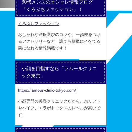
30代メンズのオシャレ情報ブログ
「くろぶちファッション」！
くろぶちファッション
おしゃれな洋服選びのコツや、一歩差をつけ
るアクセサリーなど、誰でも簡単にイケてる
男になれる情報満載です！
小顔を目指すなら「ラムールクリニ
ック東京」
https://lamour-clinic-tokyo.com/
小顔専門の美容クリニックだから、糸リフト
やハイフ、エラボトックスのレベルが高いで
す。