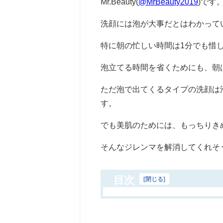
Mr.Beauty(
@MrBeauty2019
)です
洗顔には泡が大事だとはわかって
特に朝の忙しい時間は1分でも惜
泡立てる時間を省くためにも、朝
ただ泡で出てくるタイプの洗顔は
す。
でも美肌のためには、もっちりき
そんなジレンマを解消してくれそ
目次
[
閉じる
]