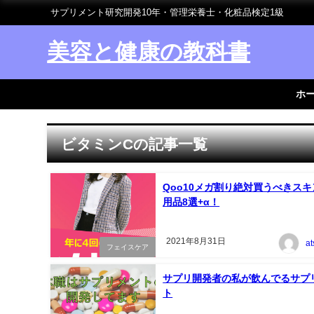
サプリメント研究開発10年・管理栄養士・化粧品検定1級
美容と健康の教科書
ホ
ビタミンCの記事一覧
Qoo10メガ割り絶対買うべきス
用品8選+α！
2021年8月31日
a
フェイスケア
サプリ開発者の私が飲んでるサプ
ト