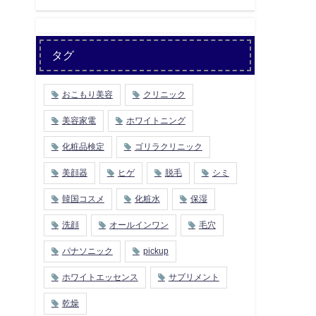
タグ
おこもり美容
クリニック
美容家電
ホワイトニング
化粧品検定
ゴリラクリニック
美顔器
ヒゲ
脱毛
シミ
韓国コスメ
化粧水
保湿
洗顔
オールインワン
毛穴
パナソニック
pickup
ホワイトエッセンス
サプリメント
乾燥