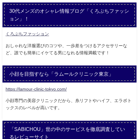
30代メンズのオシャレ情報ブログ「くろぶちファッシ
ョン」！
くろぶちファッション
おしゃれな洋服選びのコツや、一歩差をつけるアクセサリーな
ど、誰でも簡単にイケてる男になれる情報満載です！
小顔を目指すなら「ラムールクリニック東京」
https://lamour-clinic-tokyo.com/
小顔専門の美容クリニックだから、糸リフトやハイフ、エラボト
ックスのレベルが高いです。
「SABICHOU」世の中のサービスを徹底調査してい
るレビューサイト