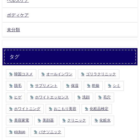
ヘルスケア
ボディケア
未分類
タグ
韓国コスメ
オールインワン
ゴリラクリニック
脱毛
サプリメント
保湿
乾燥
シミ
ヒゲ
ホワイトエッセンス
洗顔
毛穴
ホワイトニング
おこもり美容
化粧品検定
美容家電
美顔器
クリニック
化粧水
pickup
パナソニック