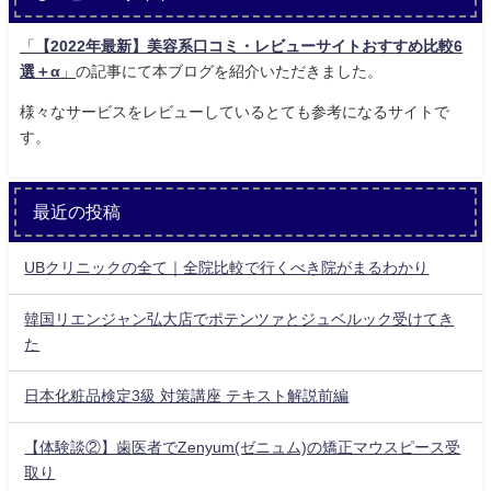
「
【2022年最新】美容系口コミ・レビューサイトおすすめ比較6
選＋α
」
の記事にて本ブログを紹介いただきました。
様々なサービスをレビューしているとても参考になるサイトで
す。
最近の投稿
UBクリニックの全て｜全院比較で行くべき院がまるわかり
韓国リエンジャン弘大店でポテンツァとジュベルック受けてき
た
日本化粧品検定3級 対策講座 テキスト解説前編
【体験談②】歯医者でZenyum(ゼニュム)の矯正マウスピース受
取り