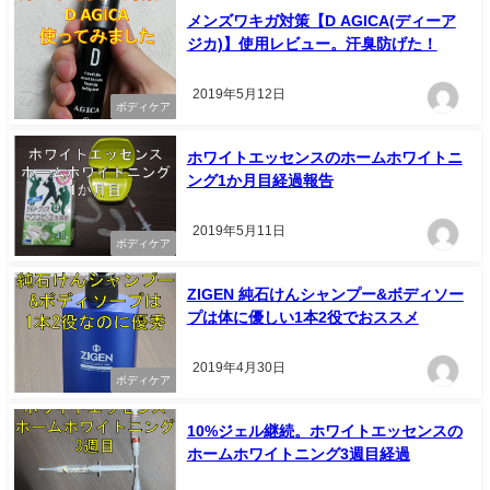
メンズワキガ対策【D AGICA(ディーア
ジカ)】使用レビュー。汗臭防げた！
2019年5月12日
ボディケア
ホワイトエッセンスのホームホワイトニ
ング1か月目経過報告
2019年5月11日
ボディケア
ZIGEN 純石けんシャンプー&ボディソー
プは体に優しい1本2役でおススメ
2019年4月30日
ボディケア
10%ジェル継続。ホワイトエッセンスの
ホームホワイトニング3週目経過