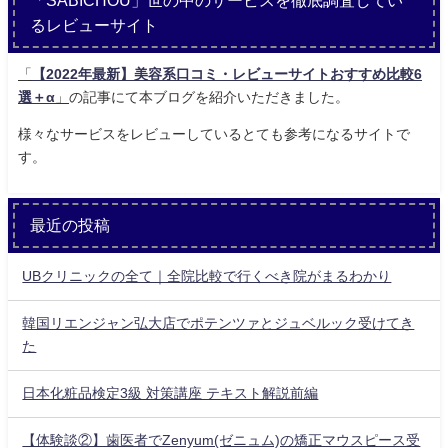
るレビューサイト
「
【2022年最新】美容系口コミ・レビューサイトおすすめ比較6
選＋α
」
の記事にて本ブログを紹介いただきました。
様々なサービスをレビューしているとても参考になるサイトで
す。
最近の投稿
UBクリニックの全て｜全院比較で行くべき院がまるわかり
韓国リエンジャン弘大店でポテンツァとジュベルック受けてき
た
日本化粧品検定3級 対策講座 テキスト解説前編
【体験談②】歯医者でZenyum(ゼニュム)の矯正マウスピース受