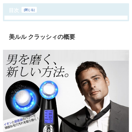
目次
[
閉じる
]
美ルル クラッシィの概要