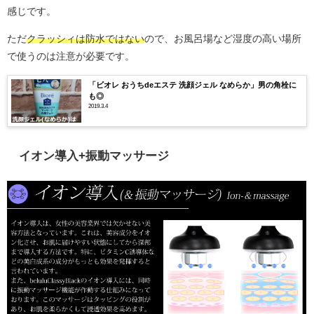
感じです。
ただ
クラッシィは防水ではない
ので、お風呂場など湿度の高い場所
で使うのは注意が必要です。
「ビオレ おうちdeエステ 洗顔ジェル なめらか」男の角栓に
も◎
2019.3.4
イオン導入+振動マッサージ