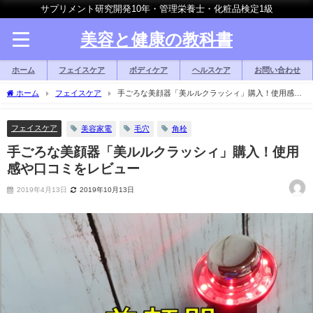
サプリメント研究開発10年・管理栄養士・化粧品検定1級
美容と健康の教科書
ホーム
フェイスケア
ボディケア
ヘルスケア
お問い合わせ
ホーム
フェイスケア
手ごろな美顔器「美ルルクラッシィ」購入！使用感や
口コミをレビュー
フェイスケア
美容家電
毛穴
角栓
手ごろな美顔器「美ルルクラッシィ」購入！使用
感や口コミをレビュー
2019年4月13日
2019年10月13日