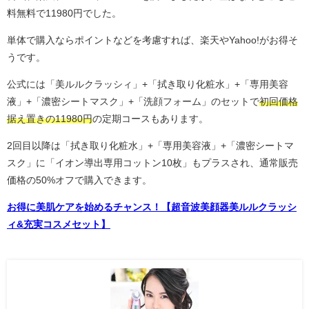
料無料で11980円でした。
単体で購入ならポイントなどを考慮すれば、楽天やYahoo!がお得そ
うです。
公式には「美ルルクラッシィ」+「拭き取り化粧水」+「専用美容
液」+「濃密シートマスク」+「洗顔フォーム」のセットで
初回価格
据え置きの11980円
の定期コースもあります。
2回目以降は「拭き取り化粧水」+「専用美容液」+「濃密シートマ
スク」に「イオン導出専用コットン10枚」もプラスされ、通常販売
価格の50%オフで購入できます。
お得に美肌ケアを始めるチャンス！【超音波美顔器美ルルクラッシ
ィ&充実コスメセット】