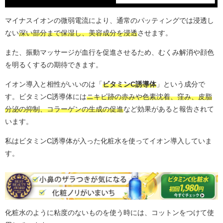
マイナスイオンの微弱電流により、通常のパッティングでは浸透し
ない
深い部分まで保湿し、美容成分を浸透
させます。
また、振動マッサージが血行を促進させるため、むくみ解消や顔色
を明るくするの期待できます。
イオン導入と相性がいいのは「
ビタミンC誘導体
」という成分で
す。ビタミンC誘導体には
ニキビ跡の赤みや色素沈着、窪み、皮脂
分泌の抑制、コラーゲンの生成の促進
など効果があると報告されて
います。
私はビタミンC誘導体が入った化粧水を使ってイオン導入していま
す。
化粧水のように粘度のないものを使う時には、コットンをつけて使