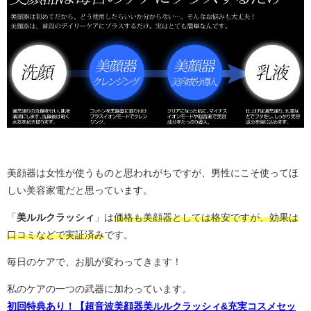
美顔器は女性が使うものと思われがちですが、男性にこそ使ってほ
しい美容家電だと思っています。
「
美ルルクラッシィ
」は
価格も美顔器としては格安ですが、効果は
口コミなどで実証済み
です。
毎日のケアで、お肌が変わってきます！
私のケアの一つの武器に加わっています。
初回特典あり！【超音波美顔器美ルルクラッシィ&充実コスメセッ