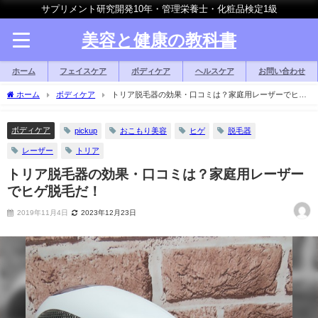
サプリメント研究開発10年・管理栄養士・化粧品検定1級
美容と健康の教科書
ホーム
フェイスケア
ボディケア
ヘルスケア
お問い合わせ
ホーム
ボディケア
トリア脱毛器の効果・口コミは？家庭用レーザーでヒゲ
脱毛だ！
ボディケア
pickup
おこもり美容
ヒゲ
脱毛器
レーザー
トリア
トリア脱毛器の効果・口コミは？家庭用レーザー
でヒゲ脱毛だ！
2019年11月4日
2023年12月23日