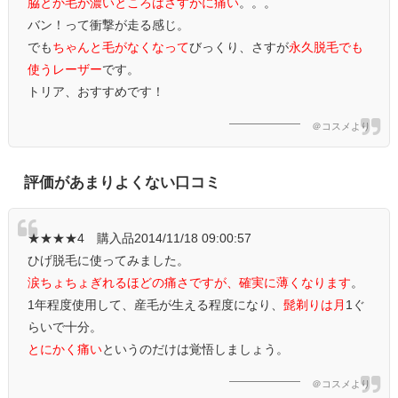
脇とか毛が濃いところはさすがに痛い
。。。
バン！って衝撃が走る感じ。
でも
ちゃんと毛がなくなって
びっくり、さすが
永久脱毛でも
使うレーザー
です。
トリア、おすすめです！
＠コスメより
評価があまりよくない口コミ
★★★★4 購入品2014/11/18 09:00:57
ひげ脱毛に使ってみました。
涙ちょちょぎれるほどの痛さですが、確実に薄くなります
。
1年程度使用して、産毛が生える程度になり、
髭剃りは月
1ぐ
らいで十分。
とにかく痛い
というのだけは覚悟しましょう。
＠コスメより