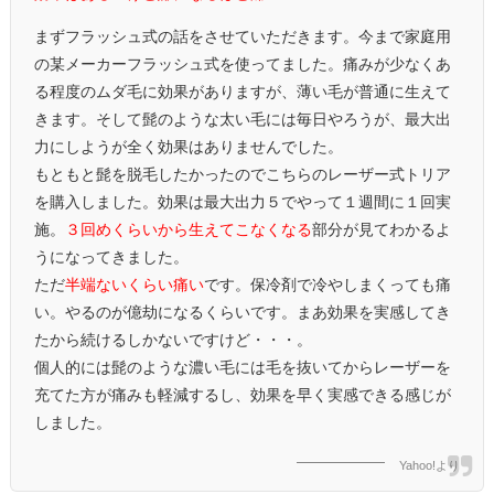
まずフラッシュ式の話をさせていただきます。今まで家庭用
の某メーカーフラッシュ式を使ってました。痛みが少なくあ
る程度のムダ毛に効果がありますが、薄い毛が普通に生えて
きます。そして髭のような太い毛には毎日やろうが、最大出
力にしようが全く効果はありませんでした。
もともと髭を脱毛したかったのでこちらのレーザー式トリア
を購入しました。効果は最大出力５でやって１週間に１回実
施。
３回めくらいから生えてこなくなる
部分が見てわかるよ
うになってきました。
ただ
半端ないくらい痛い
です。保冷剤で冷やしまくっても痛
い。やるのが億劫になるくらいです。まあ効果を実感してき
たから続けるしかないですけど・・・。
個人的には髭のような濃い毛には毛を抜いてからレーザーを
充てた方が痛みも軽減するし、効果を早く実感できる感じが
しました。
Yahoo!より