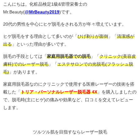
こんにちは。化粧品検定1級&管理栄養士の
Mr.Beauty(
@MrBeauty2019
)です。
20代の男性を中心にヒゲ脱毛をされる方が年々増えています。
ヒゲ脱毛をする理由として多いのが「
ひげ剃りが面倒
」「
清潔感が
出る
」といった理由が多いです。
脱毛の手段としては「
家庭用脱毛器での脱毛
」「
クリニック(美容皮
膚科)でのレーザー脱毛
」「
エステサロンでの光脱毛(フラッシュ脱
毛)
」があります。
家庭用脱毛器なのにクリニックで使用する医療レーザーの技術を搭
載した「
トリア・パーソナルレーザー脱毛器 4X
」を購入しましたの
で、脱毛時(主にヒゲ)の痛みや効果など、口コミを交えてレビュー
します。
ツルツル肌を目指すならレーザー脱毛