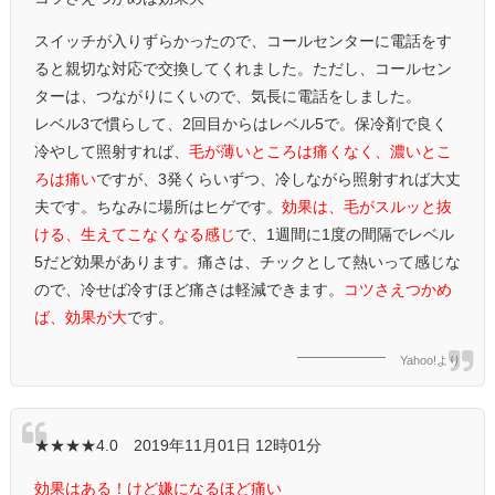
スイッチが入りずらかったので、コールセンターに電話をす
ると親切な対応で交換してくれました。ただし、コールセン
ターは、つながりにくいので、気長に電話をしました。
レベル3で慣らして、2回目からはレベル5で。保冷剤で良く
冷やして照射すれば、
毛が薄いところは痛くなく、濃いとこ
ろは痛い
ですが、3発くらいずつ、冷しながら照射すれば大丈
夫です。ちなみに場所はヒゲです。
効果は、毛がスルッと抜
ける、生えてこなくなる感じ
で、1週間に1度の間隔でレベル
5だど効果があります。痛さは、チックとして熱いって感じな
ので、冷せば冷すほど痛さは軽減できます。
コツさえつかめ
ば、効果が大
です。
Yahoo!より
★★★★4.0 2019年11月01日 12時01分
効果はある！けど嫌になるほど痛い